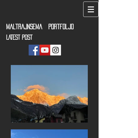
maltrajnsema portfoljo
LATEST POST