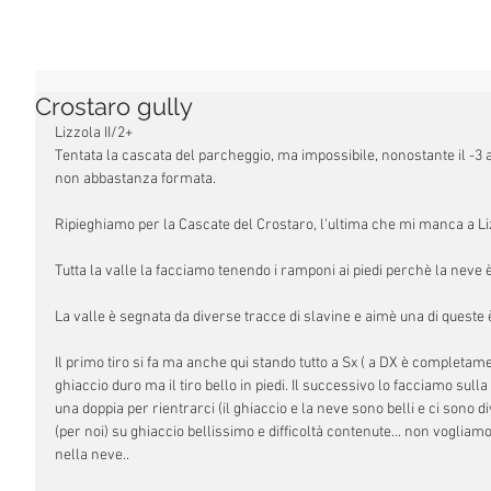
Crostaro gully
Lizzola II/2+
Tentata la cascata del parcheggio, ma impossibile, nonostante il -3
non abbastanza formata. 
Ripieghiamo per la Cascate del Crostaro, l'ultima che mi manca a Li
Tutta la valle la facciamo tenendo i ramponi ai piedi perchè la neve è
La valle è segnata da diverse tracce di slavine e aimè una di queste 
Il primo tiro si fa ma anche qui stando tutto a Sx ( a DX è completamen
ghiaccio duro ma il tiro bello in piedi. Il successivo lo facciamo sul
una doppia per rientrarci (il ghiaccio e la neve sono belli e ci sono d
(per noi) su ghiaccio bellissimo e difficoltà contenute... non voglia
nella neve.. 