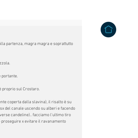
 alla partenza, magra magra e soprattutto 
zzola. 
 portante. 
è proprio sul Crostaro. 
te coperta dalla slavina), il risalto è su 
la sx del canale uscendo su alberi e facendo 
iverse candeline).. facciamo l'ultimo tiro 
mo proseguire x evitare il ravanamento 