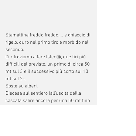
Stamattina freddo freddo.... e ghiaccio di 
rigelo, duro nel primo tiro e morbido nel 
secondo.
Ci ritroviamo a fare Isteri@, due tiri più 
difficili del previsto, un primo di circa 50 
mt sul 3 e il successivo più corto sui 10 
mt sul 2+,
Soste su alberi.
Discesa sul sentiero (all'uscita dellla 
cascata salire ancora per una 50 mt fino 
a incontrare il sentiero sulla sx.
Bella la vista sulla centrale e Pedena 
Gully (Goulotte del Pedena)