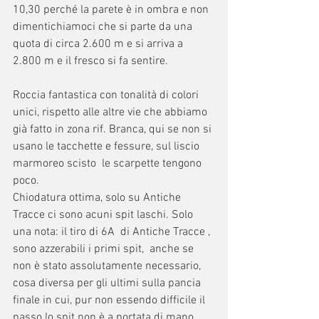
10,30 perché la parete è in ombra e non 
dimentichiamoci che si parte da una 
quota di circa 2.600 m e si arriva a 
2.800 m e il fresco si fa sentire.
Roccia fantastica con tonalità di colori 
unici, rispetto alle altre vie che abbiamo 
già fatto in zona rif. Branca, qui se non si 
usano le tacchette e fessure, sul liscio 
marmoreo scisto  le scarpette tengono 
poco.
Chiodatura ottima, solo su Antiche 
Tracce ci sono acuni spit laschi. Solo 
una nota: il tiro di 6A  di Antiche Tracce , 
sono azzerabili i primi spit,  anche se 
non è stato assolutamente necessario, 
cosa diversa per gli ultimi sulla pancia 
finale in cui, pur non essendo difficile il 
passo lo spit non è a portata di mano 