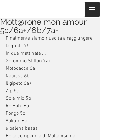
Mott@rone mon amour
5c/6a+/6b/7a+
Finalmente siamo riuscita a raggiungere 
la quota 7!
In due mattinate ...
Geronimo Stilton 7a+
Motocacca 6a
Napiase 6b
Il gipeto 6a+
Zip 5c
Sole mio 5b
Re Hatu 6a
Pongo 5c
Valium 6a
e balena bassa
Bella compagnia di Maltajnsema