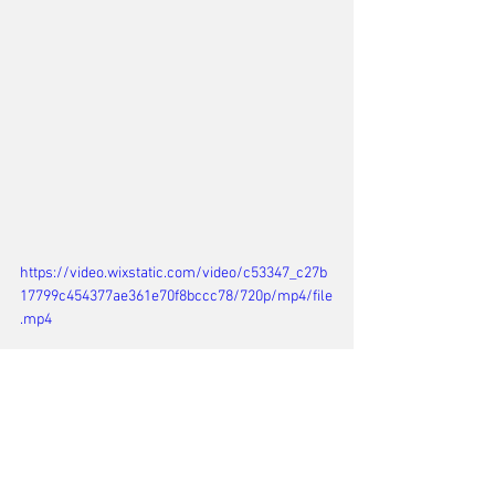
https://video.wixstatic.com/video/c53347_c27b
17799c454377ae361e70f8bccc78/720p/mp4/file
.mp4